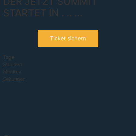
DER JETZT SUMMIT
STARTET IN
.
..
...
Ticket sichern
Tage
Stunden
Minuten
Sekunden