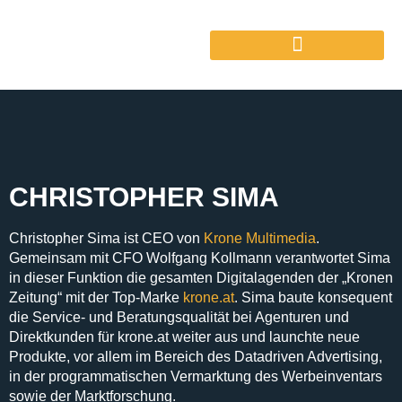
CHRISTOPHER SIMA
Christopher Sima
ist
CEO
von
Krone Multimedia
.
Gemeinsam mit CFO Wolfgang Kollmann verantwortet Sima
in dieser Funktion die gesamten Digitalagenden der „Kronen
Zeitung“ mit der Top-Marke
krone.at
. Sima baute konsequent
die
Service- und Beratungsqualität bei Agenturen und
Direktkunden
für krone.at weiter aus und
launchte neue
Produkte, vor allem im Bereich des Datadriven Advertising
,
in der
programmatischen Vermarktung
des Werbeinventars
sowie der
Marktforschung
.