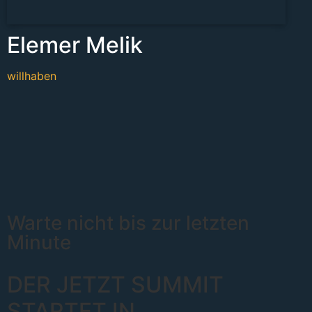
Elemer Melik
willhaben
Warte nicht bis zur letzten
Minute
DER JETZT SUMMIT
STARTET IN
.
..
...