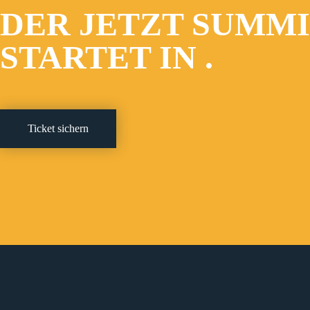
DER JETZT SUMM
STARTET IN
.
Ticket sichern