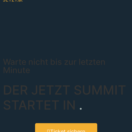
Warte nicht bis zur letzten
Minute
DER JETZT SUMMIT
STARTET IN
.
Ticket sichern