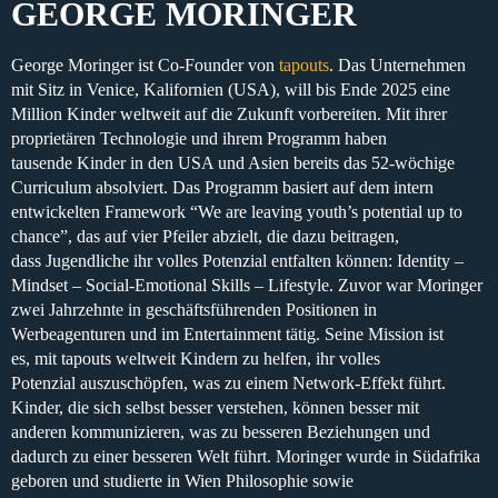
GEORGE MORINGER
George Moringer
ist
Co-Founder
von
tapouts
. Das Unternehmen
mit Sitz in
Venice, Kalifornien
(USA), will bis Ende
2025 eine
Million Kinder weltweit auf die Zukunft vorbereiten.
Mit ihrer
proprietären Technologie
und ihrem Programm haben
tausende
Kinder in den USA und Asien
bereits das
52-wöchige
Curriculum
absolviert. Das Programm basiert auf dem intern
entwickelten Framework
“We are leaving youth’s potential up to
chance”
, das auf vier Pfeiler abzielt, die dazu beitragen,
dass Jugendliche ihr volles Potenzial entfalten können:
Identity –
Mindset – Social-Emotional Skills – Lifestyle
. Zuvor war Moringer
zwei Jahrzehnte in geschäftsführenden Positionen in
Werbeagenturen
und im
Entertainment
tätig. Seine Mission ist
es, mit tapouts weltweit Kindern zu helfen, ihr volles
Potenzial auszuschöpfen, was zu einem Network-Effekt führt.
Kinder, die sich selbst besser verstehen, können besser mit
anderen kommunizieren, was zu
besseren Beziehungen und
dadurch zu einer besseren Welt führt
. Moringer wurde in
Südafrika
geboren und
studierte in Wien Philosophie sowie