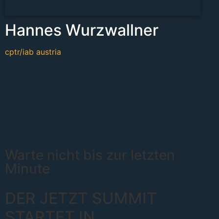
Hannes Wurzwallner
cptr/iab austria
Warte nicht bis zur letzten
Minute
DER JETZT SUMMIT
STARTET IN
.
..
...