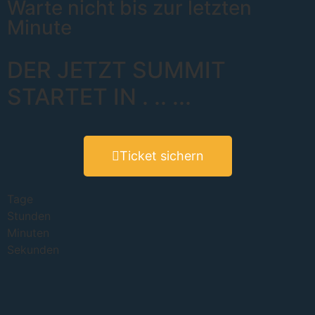
Warte nicht bis zur letzten
Minute
DER JETZT SUMMIT
STARTET IN
.
..
...
Ticket sichern
Tage
Stunden
Minuten
Sekunden