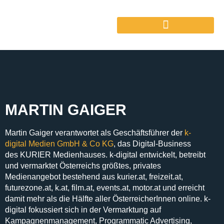
MARTIN GAIGER
Martin Gaiger
verantwortet als
Geschäftsführer
der
k-
digital Medien Gmb
H & Co KG
, das
Digital-Business
des
KURIER
Medienhauses. k-digital entwickelt, betreibt
und vermarktet
Österreichs größtes, privates
Medienangebot
bestehend aus
kurier.at, freizeit.at,
futurezone.at, k.at, film.at, events.at, motor.at
und erreicht
damit mehr als die Hälfte aller ÖsterreicherInnen online. k-
digital fokussiert sich in der
Vermarktung auf
Kampagnenmanagement, Programmatic Advertising,