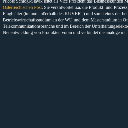
Nicole Schlögl-Slavik leitet als
Vice President das Businesskunden M
Österreichischen Post
. Sie verantwortet u.a. die
Produkt- und Prozessg
Flugblätter
(im und außerhalb des KUVERT) und somit eines der beli
Betriebswirtschaftsstudium
an der
WU
und dem Masterstudium in Onl
Telekommunikationsbranche
und im Bereich der
Unterhaltungselektr
Neuentwicklung von Produkten voran
und verbindet die analoge mit 