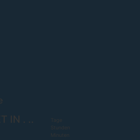
e
T IN
.
..
Tage
Stunden
Minuten