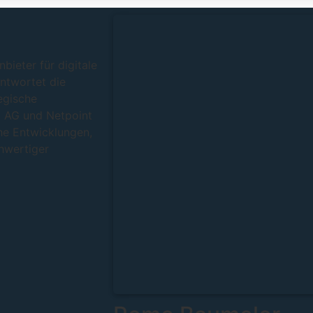
bieter für digitale
ntwortet die
egische
5 AG und Netpoint
he Entwicklungen,
hwertiger