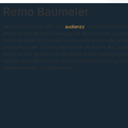
Remo Baumeler
Remo Baumeler ist CEO von
audienzz
, einem führenden An
Werbung und AdTech-Lösungen mit Sitz in Zürich. Er vera
Werbevermarktung der NZZ-Gruppe und steuert die strat
Entwicklung der Tochterunternehmen Attackera AG, Zulu
Media GmbH. Im Fokus seiner Arbeit stehen technologisc
digitale Geschäftsmodelle und die Weiterentwicklung hoc
Medienumfelder im Werbemarkt.