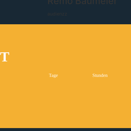
Remo Baumeler
audienzz
IT
Tage
Stunden