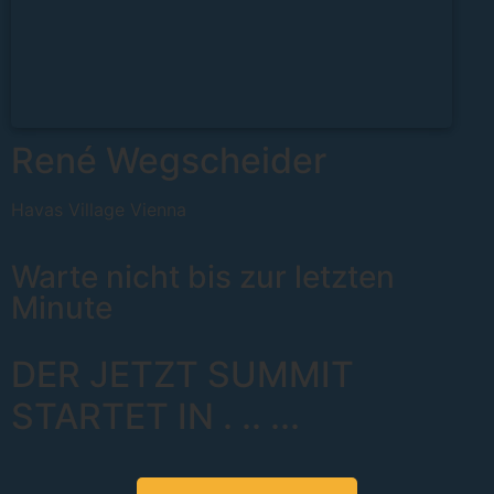
René Wegscheider
Havas Village Vienna
Warte nicht bis zur letzten
Minute
DER JETZT SUMMIT
STARTET IN
.
..
...