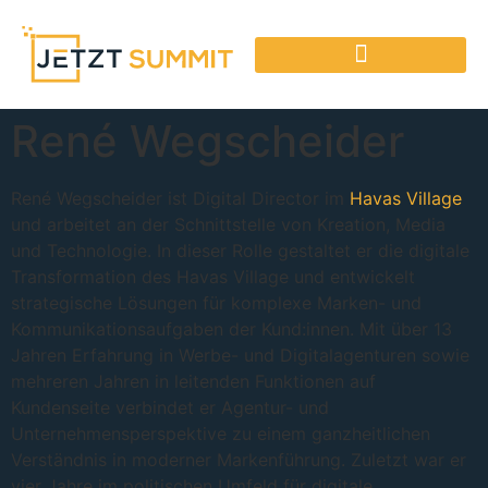
René Wegscheider
René Wegscheider ist Digital Director im
Havas Village
und arbeitet an der Schnittstelle von Kreation, Media
und Technologie. In dieser Rolle gestaltet er die digitale
Transformation des Havas Village und entwickelt
strategische Lösungen für komplexe Marken- und
Kommunikationsaufgaben der Kund:innen. Mit über 13
Jahren Erfahrung in Werbe- und Digitalagenturen sowie
mehreren Jahren in leitenden Funktionen auf
Kundenseite verbindet er Agentur- und
Unternehmensperspektive zu einem ganzheitlichen
Verständnis in moderner Markenführung. Zuletzt war er
vier Jahre im politischen Umfeld für digitale